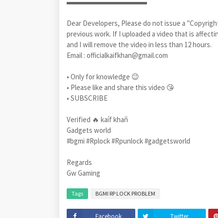
▬▬▬▬▬▬▬▬▬▬▬
Dear Developers, Please do not issue a "Copyright 
previous work. If I uploaded a video that is affec
and I will remove the video in less than 12 hours.
Email : officialkaifkhan@gmail.com
• Only for knowledge 😉
• Please like and share this video 😘
• SUBSCRIBE
Verified 🔥 kaíf khañ
Gadgets world
#bgmi #Rplock #Rpunlock #gadgetsworld
Regards
Gw Gaming
Tags
BGMI RP LOCK PROBLEM
Facebook
Twitter