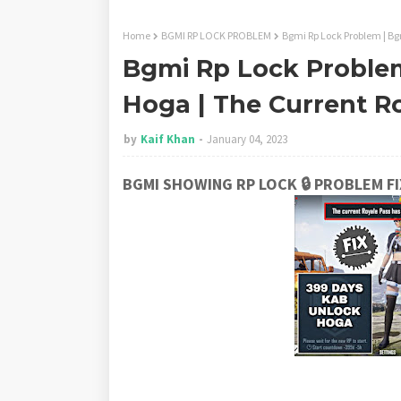
Home
BGMI RP LOCK PROBLEM
Bgmi Rp Lock Problem | Bg
Bgmi Rp Lock Proble
Hoga | The Current R
by
Kaif Khan
January 04, 2023
BGMI SHOWING RP LOCK 🔒 PROBLEM FI