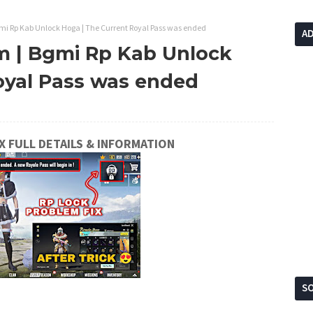
mi Rp Kab Unlock Hoga | The Current Royal Pass was ended
A
m | Bgmi Rp Kab Unlock
oyal Pass was ended
X FULL DETAILS & INFORMATION
SO