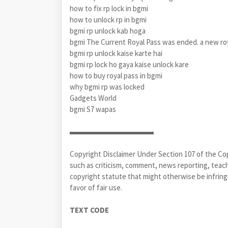
how to fix rp lock in bgmi
how to unlock rp in bgmi
bgmi rp unlock kab hoga
bgmi The Current Royal Pass was ended. a new royal
bgmi rp unlock kaise karte hai
bgmi rp lock ho gaya kaise unlock kare
how to buy royal pass in bgmi
why bgmi rp was locked
Gadgets World
bgmi S7 wapas
▬▬▬▬▬▬▬▬▬▬▬
Copyright Disclaimer Under Section 107 of the Cop
such as criticism, comment, news reporting, teachi
copyright statute that might otherwise be infringi
favor of fair use.
TEXT CODE