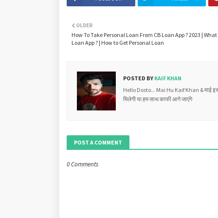
OLDER
How To Take Personal Loan From CB Loan App ? 2023 | What 
Loan App ? | How to Get Personal Loan
POSTED BY
KAIF KHAN
Hello Dosto... Mai Hu Kaif Khan & माई इस 
मिलेगी या हम साथ काफी आगे जाएंगे
POST A COMMENT
0 Comments